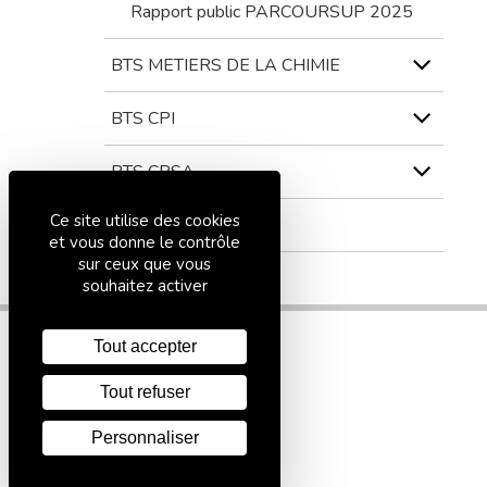
Rapport public PARCOURSUP 2025
BTS METIERS DE LA CHIMIE
BTS CPI
BTS CRSA
Ce site utilise des cookies
BTS ATI
et vous donne le contrôle
sur ceux que vous
souhaitez activer
Tout accepter
Tout refuser
Personnaliser