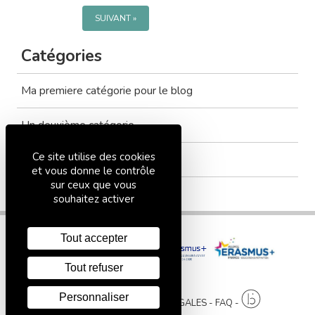
SUIVANT
Catégories
Ma premiere catégorie pour le blog
Un deuxième catégorie
Ce site utilise des cookies
Tout voir
et vous donne le contrôle
sur ceux que vous
souhaitez activer
Tout accepter
Tout refuser
Personnaliser
PLAN DU SITE
MENTIONS LÉGALES
FAQ