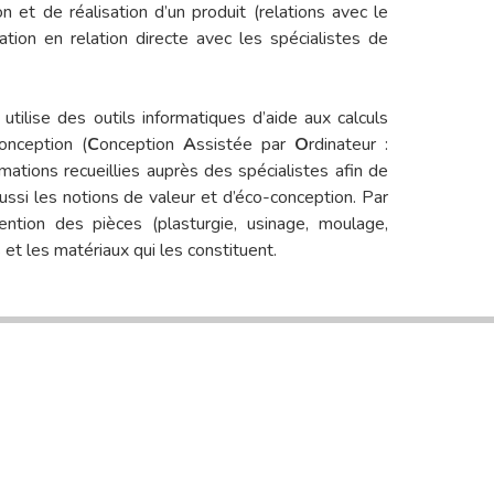
 et de réalisation d’un produit (relations avec le
isation en relation directe avec les spécialistes de
ilise des outils informatiques d’aide aux calculs
onception (
C
onception
A
ssistée par
O
rdinateur :
ormations recueillies auprès des spécialistes afin de
 aussi les notions de valeur et d’éco-conception. Par
ention des pièces (plasturgie, usinage, moulage,
 et les matériaux qui les constituent.