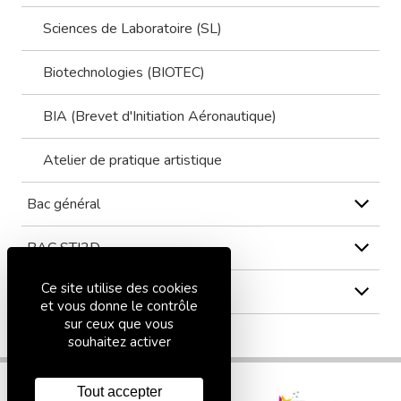
Sciences de Laboratoire (SL)
Biotechnologies (BIOTEC)
BIA (Brevet d'Initiation Aéronautique)
Atelier de pratique artistique
Bac général
BAC STI2D
Ce site utilise des cookies
BAC STL spécialité SPCL
et vous donne le contrôle
sur ceux que vous
souhaitez activer
Tout accepter