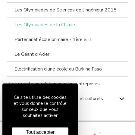
Les Olympiades de Sciences de l'Ingénieur 2015
Les Olympiades de la Chimie
Partenariat école primaire - 1ère STL
Le Géant d'Acier
Electrification d'une école au Burkina Faso
Les projets en relation avec les entreprises
Ce site utilise des cookies
Les projets artistiques, littéraires et culturels
et vous donne le contrôle
sur ceux que vous
souhaitez activer
Tout accepter