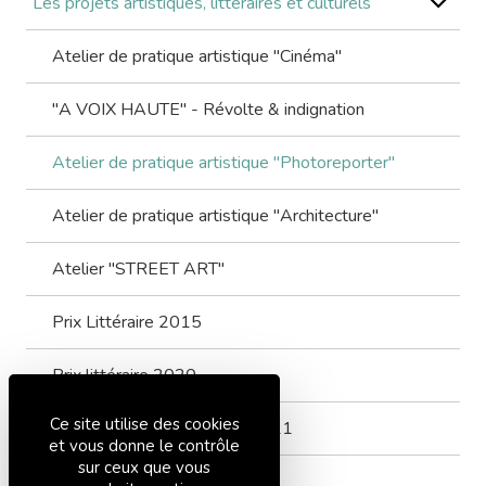
Les projets artistiques, littéraires et culturels
Atelier de pratique artistique "Cinéma"
"A VOIX HAUTE" - Révolte & indignation
Atelier de pratique artistique "Photoreporter"
Atelier de pratique artistique "Architecture"
Atelier "STREET ART"
Prix Littéraire 2015
Prix littéraire 2020
Ce site utilise des cookies
Concours Bulles de cristal 2021
et vous donne le contrôle
sur ceux que vous