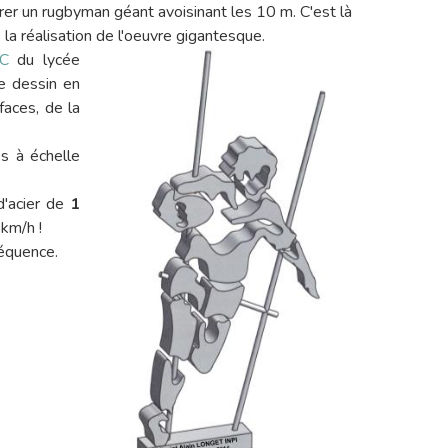
grer un rugbyman géant avoisinant les 10 m. C'est là
la réalisation de l'oeuvre gigantesque.
EC
du lycée
e dessin en
faces, de la
es à échelle
d'acier de
1
km/h !
séquence.