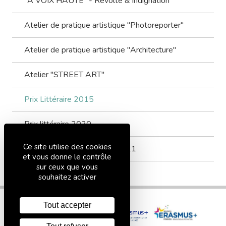
"A VOIX HAUTE" - Révolte & indignation
Atelier de pratique artistique "Photoreporter"
Atelier de pratique artistique "Architecture"
Atelier "STREET ART"
Prix Littéraire 2015
Prix littéraire 2020
Ce site utilise des cookies
Concours Bulles de cristal 2021
et vous donne le contrôle
sur ceux que vous
souhaitez activer
Tout accepter