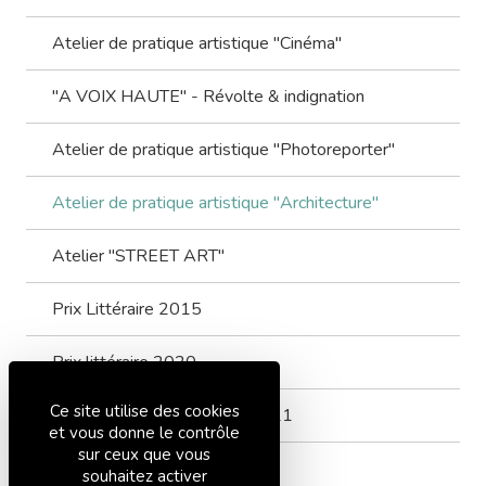
Atelier de pratique artistique "Cinéma"
"A VOIX HAUTE" - Révolte & indignation
Atelier de pratique artistique "Photoreporter"
Atelier de pratique artistique "Architecture"
Atelier "STREET ART"
Prix Littéraire 2015
Prix littéraire 2020
Ce site utilise des cookies
Concours Bulles de cristal 2021
et vous donne le contrôle
sur ceux que vous
souhaitez activer