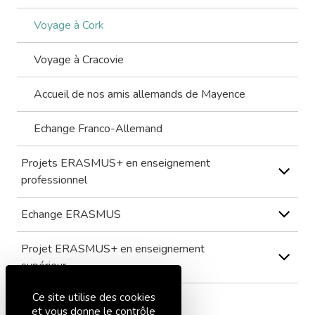
Voyage à Cork
Voyage à Cracovie
Accueil de nos amis allemands de Mayence
Echange Franco-Allemand
Projets ERASMUS+ en enseignement
professionnel
Echange ERASMUS
Projet ERASMUS+ en enseignement
supérieur
Ce site utilise des cookies
EUROSCOL
et vous donne le contrôle