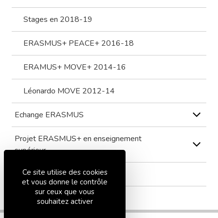
Stages en 2018-19
ERASMUS+ PEACE+ 2016-18
ERAMUS+ MOVE+ 2014-16
Léonardo MOVE 2012-14
Echange ERASMUS
Projet ERASMUS+ en enseignement
supérieur
Ce site utilise des cookies
EUROSCOL
et vous donne le contrôle
sur ceux que vous
souhaitez activer