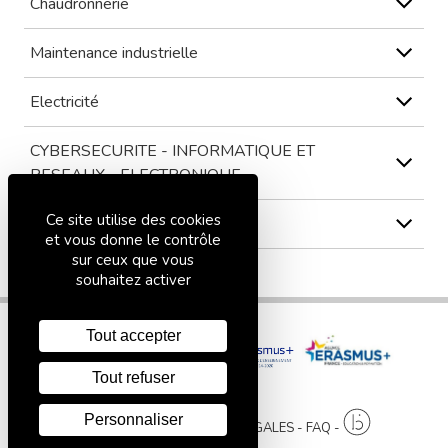
Chaudronnerie
Maintenance industrielle
Electricité
CYBERSECURITE - INFORMATIQUE ET
RESEAUX - ELECTRONIQUE
Ce site utilise des cookies
3ème
et vous donne le contrôle
sur ceux que vous
souhaitez activer
Tout accepter
Tout refuser
Personnaliser
PLAN DU SITE
MENTIONS LÉGALES
FAQ