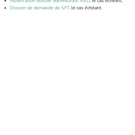
Modification dossier administratif AED
, le cas échéant,
Dossier de demande de SFT
, le cas échéant.