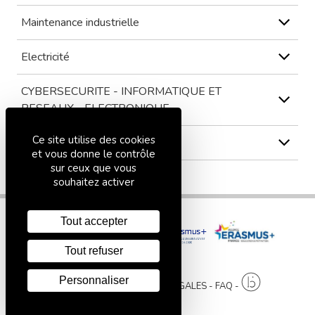
Maintenance industrielle
Electricité
CYBERSECURITE - INFORMATIQUE ET
RESEAUX - ELECTRONIQUE
Ce site utilise des cookies
3ème
et vous donne le contrôle
sur ceux que vous
souhaitez activer
Tout accepter
Tout refuser
Personnaliser
PLAN DU SITE
MENTIONS LÉGALES
FAQ