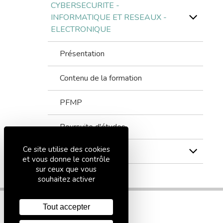
CYBERSECURITE -
INFORMATIQUE ET RESEAUX -
ELECTRONIQUE
Présentation
Contenu de la formation
PFMP
Poursuite d'études
Ce site utilise des cookies
3ème
et vous donne le contrôle
sur ceux que vous
souhaitez activer
Tout accepter