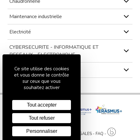
Chaudronnerie
Maintenance industrielle
Electricité
CYBERSECURITE - INFORMATIQUE ET
RESEAUX - ELECTRONIQUE
Ce site utilise des cookies
3ème
et vous donne le contrôle
sur ceux que vous
souhaitez activer
Tout accepter
Tout refuser
Personnaliser
PLAN DU SITE
MENTIONS LÉGALES
FAQ