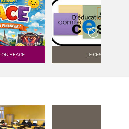
ION PEACE
LE CESC