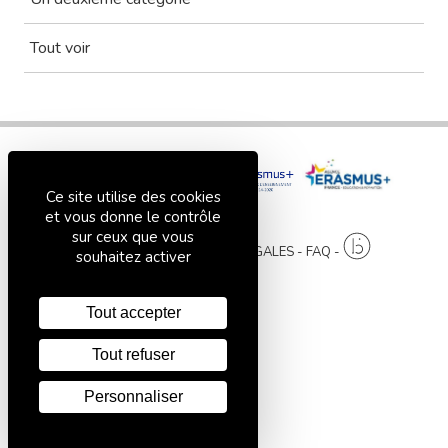
Tout voir
Ce site utilise des cookies
et vous donne le contrôle
sur ceux que vous
PLAN DU SITE
MENTIONS LÉGALES
FAQ
souhaitez activer
Tout accepter
Tout refuser
Personnaliser