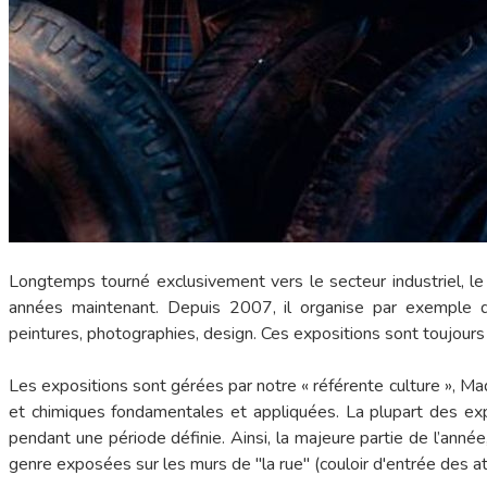
Longtemps tourné exclusivement vers le secteur industriel, le 
années maintenant. Depuis 2007, il organise par exemple d
peintures, photographies, design. Ces expositions sont toujours l
Les expositions sont gérées par notre « référente culture »,
et chimiques fondamentales et appliquées. La plupart des expo
pendant une période définie. Ainsi, la majeure partie de l’anné
genre exposées sur les murs de "la rue" (couloir d'entrée des ate