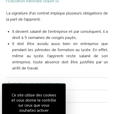
l'Education nationale cliquer ici.
La signature d'un contrat implique plusieurs obligations de
la part de l'apprenti :
Il devient salarié de l'entreprise et par conséquent, il a
droit à 5 semaines de congés payés,
Il doit être assidu aussi bien en entreprise que
pendant les périodes de formation au lycée. En effet,
même au lycée, l'apprenti reste salarié de son
entreprise, toute absence doit être justifiée par un
arrêt de travail.
Formations par apprentissage
Ce site utilise des cookies
Formation continue
et vous donne le contrôle
sur ceux que vous
souhaitez activer